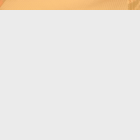
Tire suas dúvidas
suporte@flyrt.me